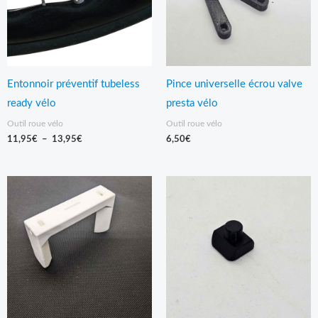
Entonnoir préventif tubeless
Pince universelle écrou valve
ready vélo
presta vélo
Outil roue vélo
Outil roue vélo
11,95
€
–
13,95
€
6,50
€
Plage
de
prix :
14,95€
à
31,95€