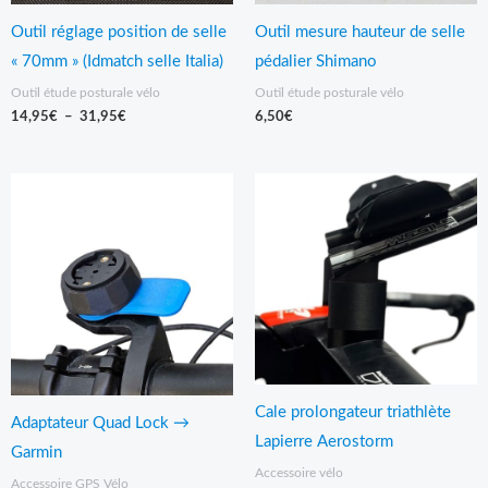
Outil réglage position de selle
Outil mesure hauteur de selle
« 70mm » (Idmatch selle Italia)
pédalier Shimano
Outil étude posturale vélo
Outil étude posturale vélo
14,95
€
–
31,95
€
6,50
€
Plage
de
prix :
16,95€
à
57,95€
Cale prolongateur triathlète
Adaptateur Quad Lock →
Lapierre Aerostorm
Garmin
Accessoire vélo
Accessoire GPS Vélo