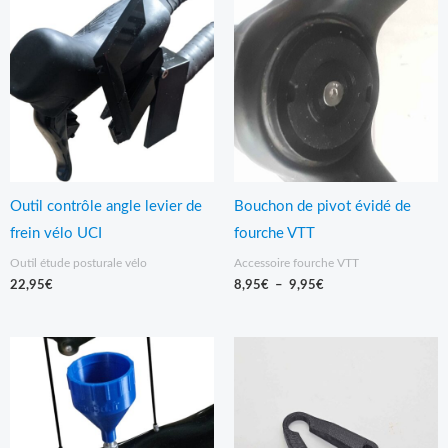
de
prix :
8,95€
à
9,95€
Outil contrôle angle levier de
Bouchon de pivot évidé de
frein vélo UCI
fourche VTT
Outil étude posturale vélo
Accessoire fourche VTT
22,95
€
8,95
€
–
9,95
€
Plage
de
prix :
11,95€
à
13,95€