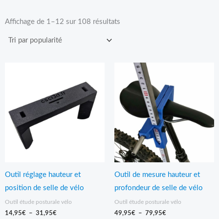
Trié
par
Affichage de 1–12 sur 108 résultats
popularité
Plage
Plage
de
de
prix :
prix :
14,95€
49,95€
à
à
31,95€
79,95€
Outil réglage hauteur et
Outil de mesure hauteur et
position de selle de vélo
profondeur de selle de vélo
Outil étude posturale vélo
Outil étude posturale vélo
14,95
€
–
31,95
€
49,95
€
–
79,95
€