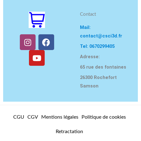
Contact
Mail:
contact@csci3d.fr
I
Y
F
n
o
a
Tel: 0670299405
s
u
c
Adresse:
t
t
e
65 rue des fontaines
a
u
b
g
b
o
26300 Rochefort
r
e
o
Samson
a
k
m
CGU
CGV
Mentions légales
Politique de cookies
Retractation