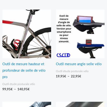
Plage
Plage
de
de
prix :
prix :
99,95€
19,95€
à
à
140,95€
22,95€
Outil de mesure hauteur et
Outil mesure angle selle vélo
profondeur de selle de vélo
Outil étude posturale vélo
19,95
€
–
22,95
€
pro
Outil étude posturale vélo
99,95
€
–
140,95
€
Plage