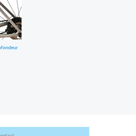
ofondeur
ontact