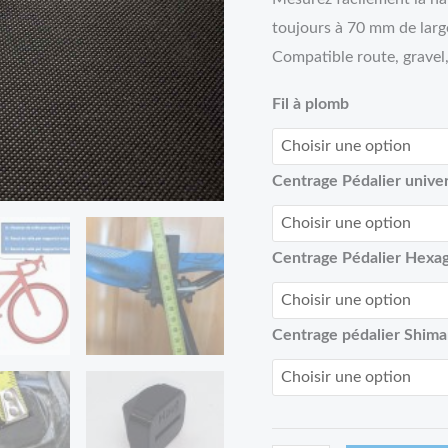
(Idmatch
toujours à 70 mm de larg
selle
Compatible route, grave
Italia)
Fil à plomb
Centrage Pédalier univer
Centrage Pédalier Hexa
Centrage pédalier Shiman