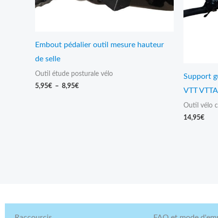
Embout pédalier outil mesure hauteur
de selle
Outil étude posturale vélo
Support g
5,95
€
–
8,95
€
VTT VTTA
Outil vélo 
14,95
€
Raccourcis
FAQ et mode d'emp