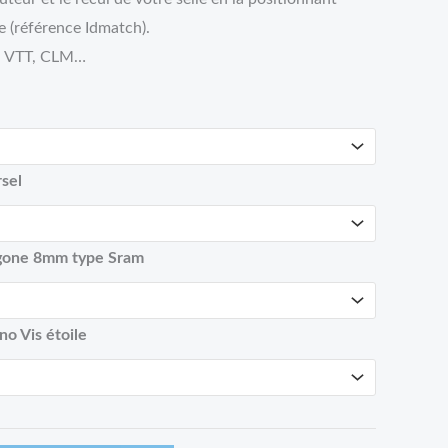
31,95€
e (référence Idmatch).
l, VTT, CLM…
sel
gone 8mm type Sram
o Vis étoile