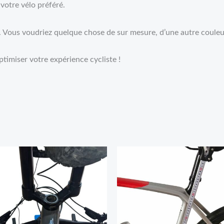
 votre vélo préféré.
c. Vous voudriez quelque chose de sur mesure, d’une autre couleu
timiser votre expérience cycliste !
Plage
de
prix :
99,95€
à
140,95€