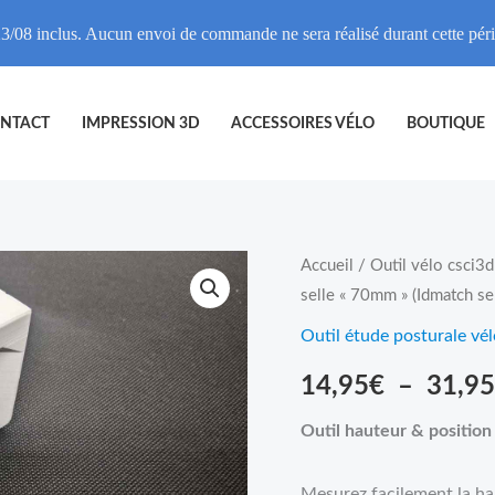
3/08 inclus. Aucun envoi de commande ne sera réalisé durant cette pé
NTACT
IMPRESSION 3D
ACCESSOIRES VÉLO
BOUTIQUE
quantité
Accueil
/
Outil vélo csci3d
selle « 70mm » (Idmatch sell
de
Outil
Outil étude posturale vél
réglage
14,95
€
–
31,95
position
de
Outil hauteur & position
selle
"70mm"
Mesurez facilement la hau