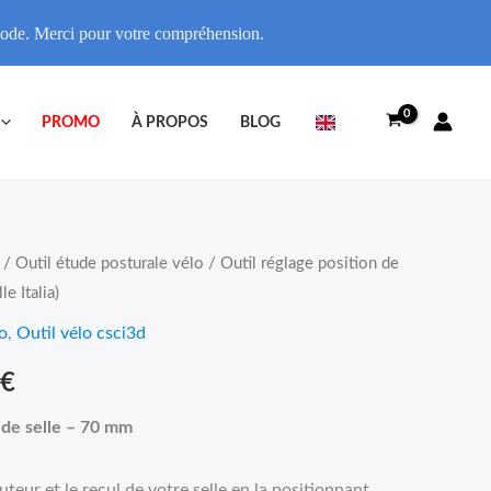
riode. Merci pour votre compréhension.
PROMO
À PROPOS
BLOG
/
Outil étude posturale vélo
/ Outil réglage position de
Plage
e Italia)
de
o
,
Outil vélo csci3d
prix :
€
14,95€
 de selle – 70 mm
à
teur et le recul de votre selle en la positionnant