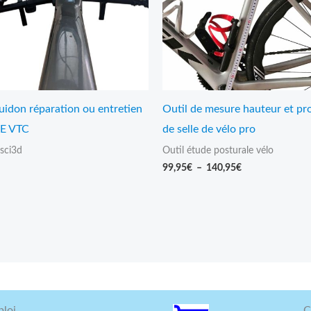
uidon réparation ou entretien
Outil de mesure hauteur et pr
E VTC
de selle de vélo pro
csci3d
Outil étude posturale vélo
99,95
€
–
140,95
€
loi
C