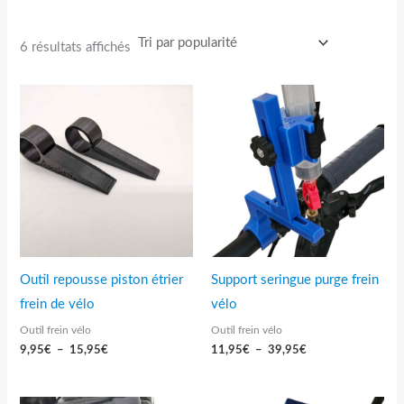
6 résultats affichés
Plage
Plage
de
de
prix :
prix :
9,95€
11,95€
à
à
15,95€
39,95€
Outil repousse piston étrier
Support seringue purge frein
frein de vélo
vélo
Outil frein vélo
Outil frein vélo
9,95
€
–
15,95
€
11,95
€
–
39,95
€