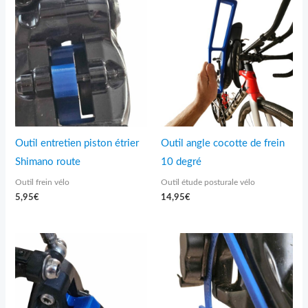
Outil entretien piston étrier
Outil angle cocotte de frein
Shimano route
10 degré
Outil frein vélo
Outil étude posturale vélo
5,95
€
14,95
€
Plage
de
prix :
5,95€
à
6,95€