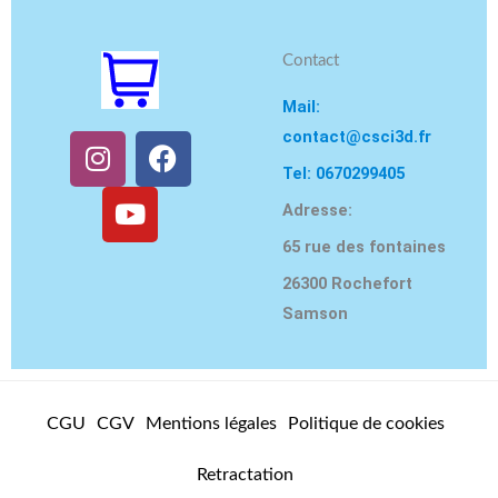
Contact
Mail:
contact@csci3d.fr
I
Y
F
n
o
a
Tel: 0670299405
s
u
c
Adresse:
t
t
e
65 rue des fontaines
a
u
b
g
b
o
26300 Rochefort
r
e
o
Samson
a
k
m
CGU
CGV
Mentions légales
Politique de cookies
Retractation