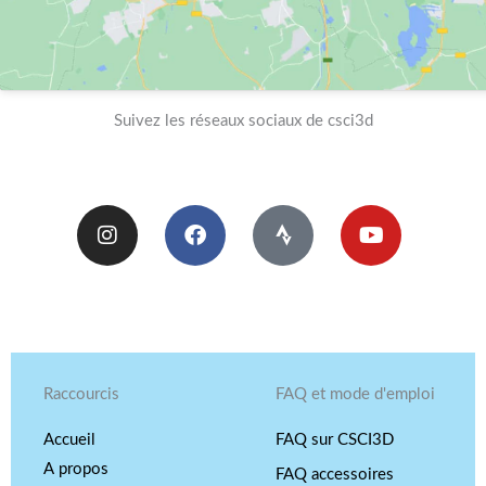
Suivez les réseaux sociaux de csci3d
I
F
S
Y
n
a
t
o
s
c
r
u
t
e
a
t
a
b
v
u
g
o
a
b
r
o
e
a
k
m
Raccourcis
FAQ et mode d'emploi
Accueil
FAQ sur CSCI3D
A propos
FAQ accessoires