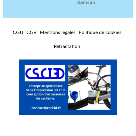
r
e
o
Samson
a
k
m
CGU
CGV
Mentions légales
Politique de cookies
Retractation