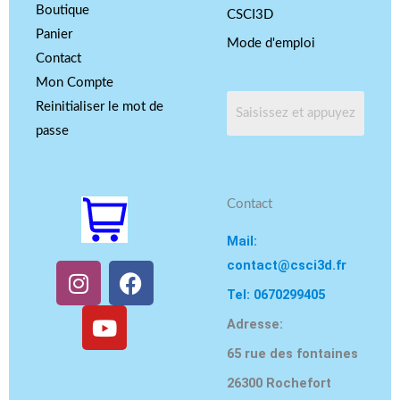
Boutique
CSCI3D
Panier
Mode d'emploi
Contact
Mon Compte
Reinitialiser le mot de
passe
Contact
Mail:
contact@csci3d.fr
I
Y
F
n
o
a
Tel: 0670299405
s
u
c
Adresse:
t
t
e
65 rue des fontaines
a
u
b
g
b
o
26300 Rochefort