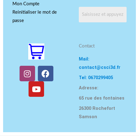
Mon Compte
Reinitialiser le mot de
passe
Contact
Mail:
contact@csci3d.fr
I
Y
F
n
o
a
Tel: 0670299405
s
u
c
Adresse:
t
t
e
65 rue des fontaines
a
u
b
g
b
o
26300 Rochefort
r
e
o
Samson
a
k
m