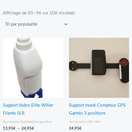
Trié
par
Affichage de 85–96 sur 108 résultats
popularité
Plage
de
prix :
13,95€
à
24,95€
Support bidon Elite Wilier
Support mural Compteur GPS
Filante SLR
Garmin 3 positions
Accessoire hydratation sportive
Accessoire GPS Vélo
13,95
€
–
24,95
€
24,95
€