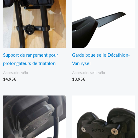
Support de rangement pour
Garde boue selle Décathlon-
prolongateurs de triathlon
Van rysel
Accessoire vélo
Accessoire selle vélo
14,95
€
13,95
€