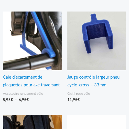
Plage
de
prix :
5,95€
à
6,95€
Cale d’écartement de
Jauge contrôle largeur pneu
plaquettes pour axe traversant
cyclo-cross – 33mm
Accessoire rangement vélo
Outil roue vélo
5,95
€
–
6,95
€
11,95
€