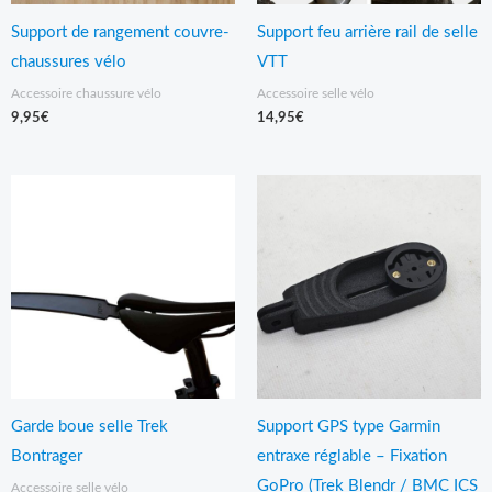
Support de rangement couvre-
Support feu arrière rail de selle
chaussures vélo
VTT
Accessoire chaussure vélo
Accessoire selle vélo
9,95
€
14,95
€
Garde boue selle Trek
Support GPS type Garmin
Bontrager
entraxe réglable – Fixation
GoPro (Trek Blendr / BMC ICS
Accessoire selle vélo