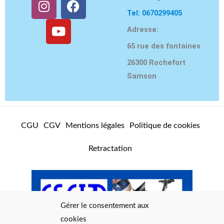
n
o
a
Tel: 0670299405
s
u
c
Adresse:
t
t
e
65 rue des fontaines
a
u
b
g
b
o
26300 Rochefort
r
e
o
Samson
a
k
m
CGU
CGV
Mentions légales
Politique de cookies
Retractation
Gérer le consentement aux
cookies