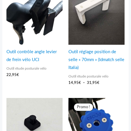
prix :
14,95€
à
31,95€
Outil contrôle angle levier
Outil réglage position de
de frein vélo UCI
selle « 70mm » (Idmatch selle
Italia)
Outil étude posturale vélo
22,95
€
Outil étude posturale vélo
14,95
€
–
31,95
€
Le
Le
prix
prix
Promo !
initial
actuel
était :
est :
17,95€.
14,95€.