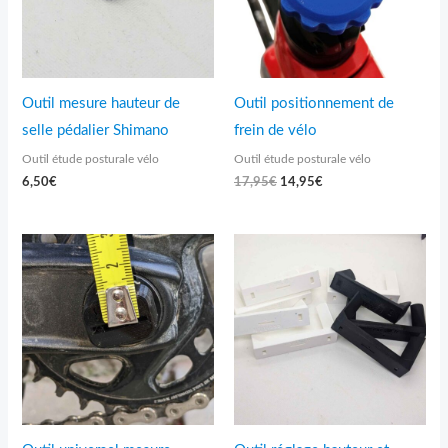
Outil mesure hauteur de
Outil positionnement de
selle pédalier Shimano
frein de vélo
Outil étude posturale vélo
Outil étude posturale vélo
6,50
€
17,95
€
14,95
€
Plage
de
prix :
7,95€
à
24,95€