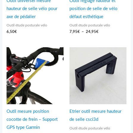
Outil universel mesure
Outil réglage hauteur et
hauteur de selle vélo pour
position de selle de vélo
axe de pédalier
défaut esthétique
Outil étude posturale vélo
Outil étude posturale vélo
6,50
€
7,95
€
–
24,95
€
Plage
de
prix :
14,95€
à
19,95€
Outil mesure position
Etrier outil mesure hauteur
cocotte de frein – Support
de selle csci3d
GPS type Garmin
Outil étude posturale vélo