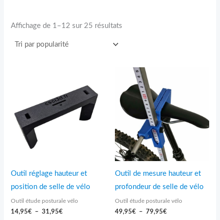
Affichage de 1–12 sur 25 résultats
Plage
Plage
de
de
prix :
prix :
14,95€
49,95€
à
à
31,95€
79,95€
Outil réglage hauteur et
Outil de mesure hauteur et
position de selle de vélo
profondeur de selle de vélo
Outil étude posturale vélo
Outil étude posturale vélo
14,95
€
–
31,95
€
49,95
€
–
79,95
€