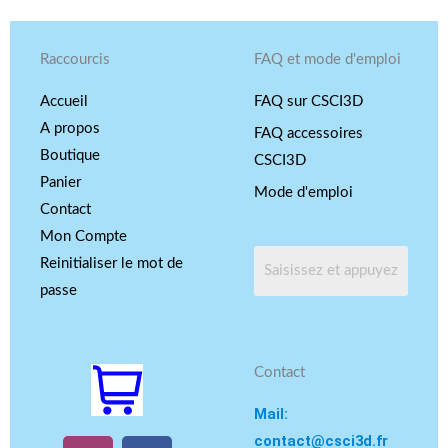
Raccourcis
FAQ et mode d'emploi
Accueil
FAQ sur CSCI3D
A propos
FAQ accessoires
Boutique
CSCI3D
Panier
Mode d'emploi
Contact
Mon Compte
Reinitialiser le mot de
passe
Contact
Mail:
contact@csci3d.fr
I
Y
F