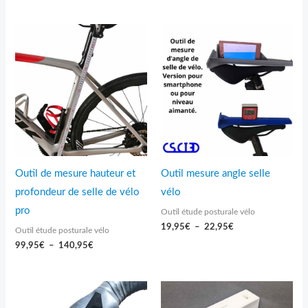
Plage
Plage
de
de
prix :
prix :
99,95€
19,95€
à
à
140,95€
22,95€
Outil de mesure hauteur et
Outil mesure angle selle
profondeur de selle de vélo
vélo
pro
Outil étude posturale vélo
19,95
€
–
22,95
€
Outil étude posturale vélo
99,95
€
–
140,95
€
Plage
de