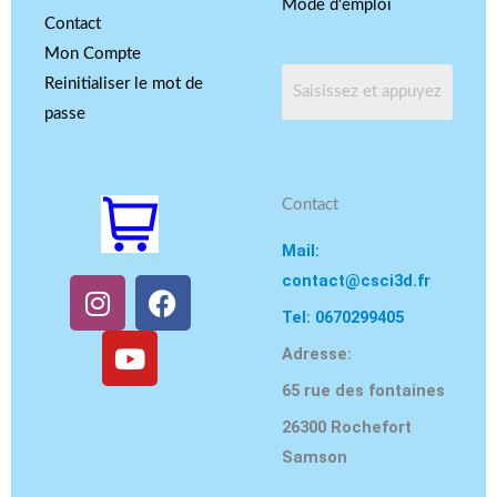
Mode d'emploi
Contact
Mon Compte
Reinitialiser le mot de
passe
Contact
Mail:
contact@csci3d.fr
I
Y
F
n
o
a
Tel: 0670299405
s
u
c
Adresse:
t
t
e
65 rue des fontaines
a
u
b
g
b
o
26300 Rochefort
r
e
o
Samson
a
k