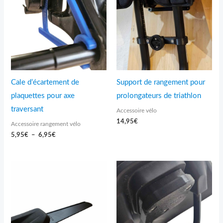
5,95€
à
6,95€
Cale d’écartement de
Support de rangement pour
plaquettes pour axe
prolongateurs de triathlon
traversant
Accessoire vélo
14,95
€
Accessoire rangement vélo
5,95
€
–
6,95
€