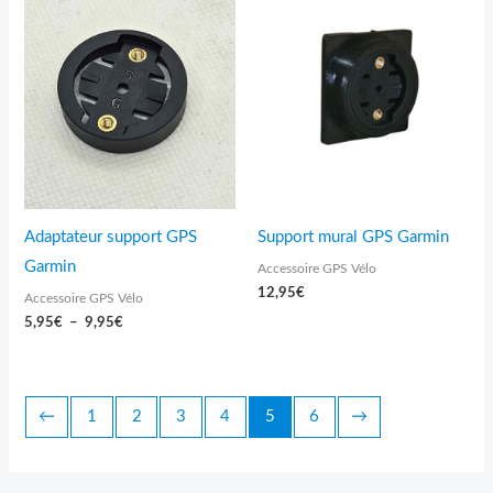
Plage
de
prix :
5,95€
à
9,95€
Adaptateur support GPS
Support mural GPS Garmin
Garmin
Accessoire GPS Vélo
12,95
€
Accessoire GPS Vélo
5,95
€
–
9,95
€
←
1
2
3
4
5
6
→