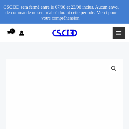
CSCI3D sera fermé entre le 07/08 et 23/08 inclus. Aucun envoi
de commande ne sera réalisé durant cette période. Merci pour
votre compréhension.
Aller
au
contenu
quantité
de
Support
de
maintenance
pour
fourche
VTT
–