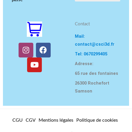
Contact
Mail:
contact@csci3d.fr
I
Y
F
n
o
a
Tel: 0670299405
s
u
c
Adresse:
t
t
e
65 rue des fontaines
a
u
b
g
b
o
26300 Rochefort
r
e
o
Samson
a
k
m
CGU
CGV
Mentions légales
Politique de cookies