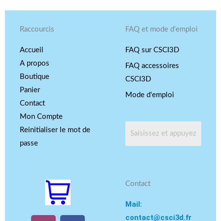
Raccourcis
FAQ et mode d'emploi
Accueil
FAQ sur CSCI3D
A propos
FAQ accessoires
Boutique
CSCI3D
Panier
Mode d'emploi
Contact
Mon Compte
Reinitialiser le mot de
passe
Contact
Mail:
contact@csci3d.fr
I
Y
F