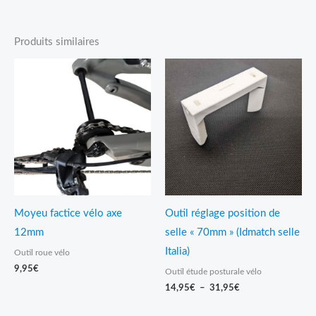
Produits similaires
Plage
de
prix :
14,95€
à
31,95€
Moyeu factice vélo axe
Outil réglage position de
12mm
selle « 70mm » (Idmatch selle
Italia)
Outil roue vélo
9,95
€
Outil étude posturale vélo
14,95
€
–
31,95
€