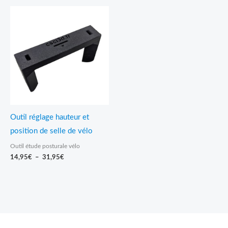
Plage
de
prix :
14,95€
à
31,95€
Outil réglage hauteur et
position de selle de vélo
Outil étude posturale vélo
14,95
€
–
31,95
€