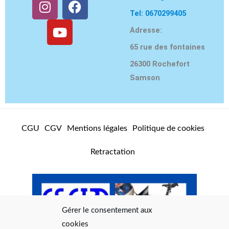
n
o
a
Tel: 0670299405
s
u
c
Adresse:
t
t
e
65 rue des fontaines
a
u
b
g
b
o
26300 Rochefort
r
e
o
Samson
a
k
m
CGU
CGV
Mentions légales
Politique de cookies
Retractation
Gérer le consentement aux
cookies