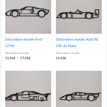
l
11,95€
à
a
17,95€
m
a
r
q
u
e
:
Décoration murale Ford
Décoration murale Audi R8
GT40
24h du Mans
Décoration murale
Décoration murale
11,95
€
–
17,95
€
11,95
€
Plage
de
prix :
11,95€
à
24,95€