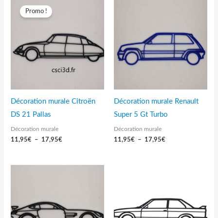
de
de
Promo !
prix :
prix :
11,95€
11,95€
à
à
17,95€
17,95€
Décoration murale Citroën
Décoration murale Renault
DS 21 Pallas
Super 5 Gt Turbo
Décoration murale
Décoration murale
11,95
€
–
17,95
€
11,95
€
–
17,95
€
Plage
de
prix :
11,95€
à
29,95€