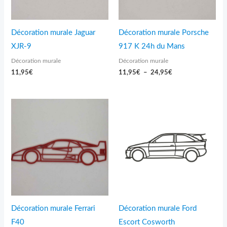
Décoration murale Jaguar
Décoration murale Porsche
XJR-9
917 K 24h du Mans
Décoration murale
Décoration murale
11,95
€
11,95
€
–
24,95
€
Plage
Plage
de
de
prix :
prix :
11,95€
11,95€
à
à
19,95€
17,95€
Décoration murale Ferrari
Décoration murale Ford
F40
Escort Cosworth