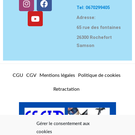
n
o
a
Tel: 0670299405
s
u
c
Adresse:
t
t
e
65 rue des fontaines
a
u
b
g
b
o
26300 Rochefort
r
e
o
Samson
a
k
m
CGU
CGV
Mentions légales
Politique de cookies
Retractation
Gérer le consentement aux
cookies