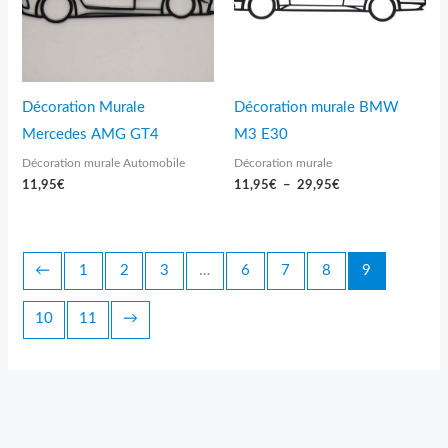
Décoration Murale
Décoration murale BMW
Mercedes AMG GT4
M3 E30
Décoration murale Automobile
Décoration murale
11,95
€
11,95
€
–
29,95
€
←
1
2
3
…
6
7
8
9
10
11
→