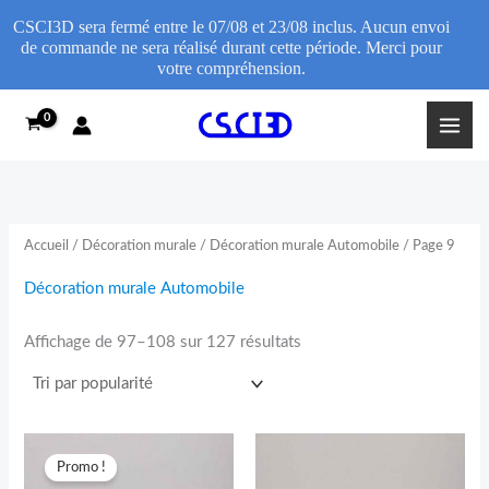
CSCI3D sera fermé entre le 07/08 et 23/08 inclus. Aucun envoi
de commande ne sera réalisé durant cette période. Merci pour
votre compréhension.
Trié
D
Aller
par
é
popularité
au
c
contenu
o
r
a
t
Accueil
/
Décoration murale
/
Décoration murale Automobile
/ Page 9
i
o
Décoration murale Automobile
n
m
Affichage de 97–108 sur 127 résultats
u
r
a
l
e
Plage
d
de
Promo !
e
prix :