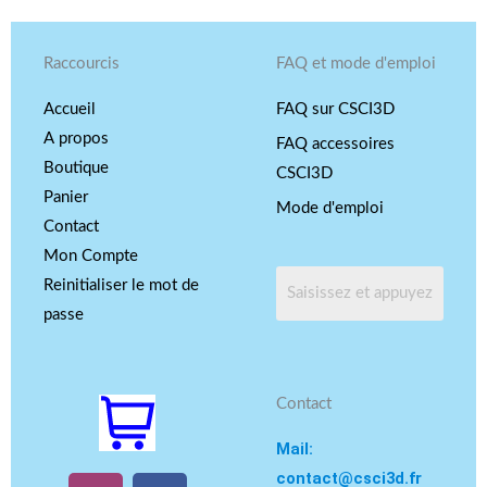
Raccourcis
FAQ et mode d'emploi
Accueil
FAQ sur CSCI3D
A propos
FAQ accessoires
Boutique
CSCI3D
Panier
Mode d'emploi
Contact
Mon Compte
Reinitialiser le mot de
passe
Contact
Mail:
contact@csci3d.fr
I
Y
F