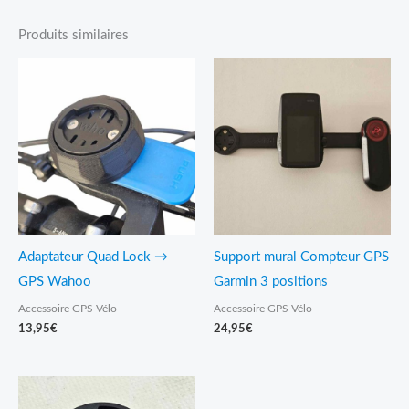
Produits similaires
Adaptateur Quad Lock →
Support mural Compteur GPS
GPS Wahoo
Garmin 3 positions
Accessoire GPS Vélo
Accessoire GPS Vélo
13,95
€
24,95
€
Plage
de