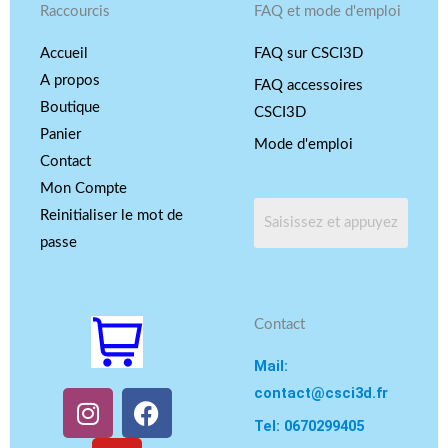
Raccourcis
FAQ et mode d'emploi
Accueil
FAQ sur CSCI3D
A propos
FAQ accessoires
Boutique
CSCI3D
Panier
Mode d'emploi
Contact
Mon Compte
Reinitialiser le mot de
passe
Contact
Mail:
contact@csci3d.fr
I
Y
F
n
o
a
Tel: 0670299405