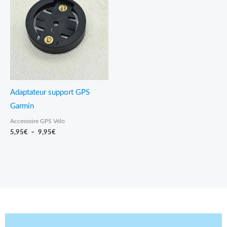
prix :
5,95€
à
9,95€
Adaptateur support GPS
Garmin
Accessoire GPS Vélo
5,95
€
–
9,95
€