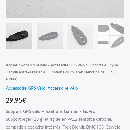
Fixation
GoPro
(Trek
Blendr
/
BMC
ICS
/
Accueil
/
Accessoire vélo
/
Accessoire GPS Vélo
/ Support GPS type
autres)
Garmin entraxe réglable – Fixation GoPro (Trek Blendr / BMC ICS /
autres)
Accessoire GPS Vélo
,
Accessoire vélo
29,95
€
Support GPS vélo – fixations Garmin / GoPro
Support léger (23 g) et rigide en PA12 renforcé carbone,
compatible cockpits intégrés (Trek Blendr, BMC ICS, Cervélo