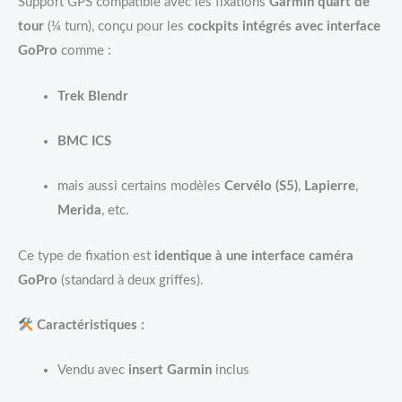
Support GPS compatible avec les fixations
Garmin quart de
tour
(¼ turn), conçu pour les
cockpits intégrés avec interface
GoPro
comme :
Trek Blendr
BMC ICS
mais aussi certains modèles
Cervélo (S5)
,
Lapierre
,
Merida
, etc.
Ce type de fixation est
identique à une interface caméra
GoPro
(standard à deux griffes).
Caractéristiques :
Vendu avec
insert Garmin
inclus