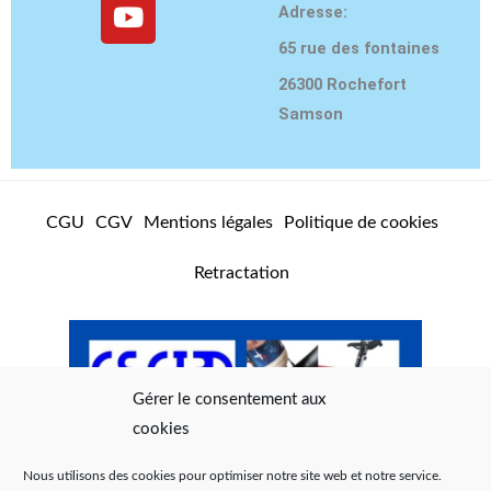
s
u
c
Adresse:
t
t
e
65 rue des fontaines
a
u
b
g
b
o
26300 Rochefort
r
e
o
Samson
a
k
m
CGU
CGV
Mentions légales
Politique de cookies
Retractation
Gérer le consentement aux
cookies
Nous utilisons des cookies pour optimiser notre site web et notre service.