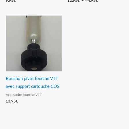
9,95
€
12,95
€
–
44,95
€
Bouchon pivot fourche VTT
avec support cartouche CO2
Accessoire fourche VTT
13,95
€