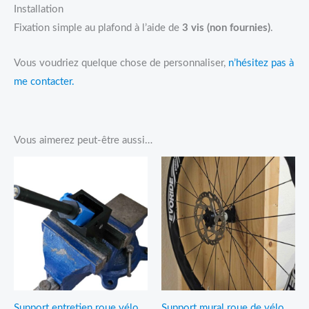
Installation
Fixation simple au plafond à l’aide de
3 vis (non fournies)
.
Vous voudriez quelque chose de personnaliser,
n’hésitez pas à
me contacter.
Vous aimerez peut-être aussi…
Plage
de
prix :
39,95€
à
46,95€
Support entretien roue vélo
Support mural roue de vélo