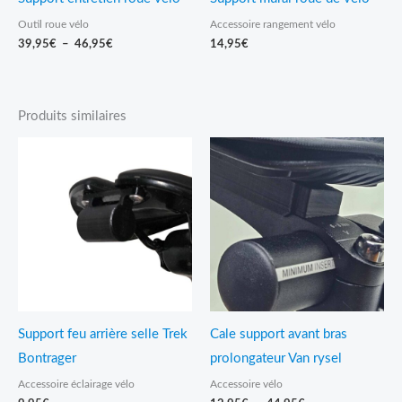
Outil roue vélo
Accessoire rangement vélo
39,95
€
–
46,95
€
14,95
€
Produits similaires
Plage
de
prix :
12,95€
à
44,95€
Support feu arrière selle Trek
Cale support avant bras
Bontrager
prolongateur Van rysel
Accessoire éclairage vélo
Accessoire vélo