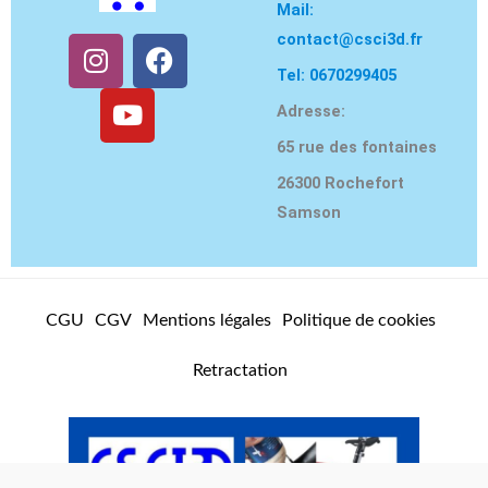
Mail:
contact@csci3d.fr
I
Y
F
n
o
a
Tel: 0670299405
s
u
c
Adresse:
t
t
e
65 rue des fontaines
a
u
b
g
b
o
26300 Rochefort
r
e
o
Samson
a
k
m
CGU
CGV
Mentions légales
Politique de cookies
Retractation