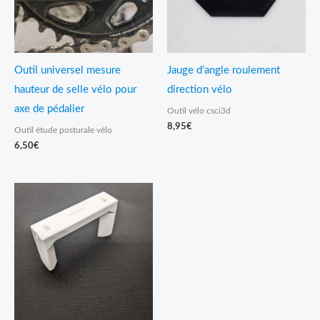
Outil universel mesure
Jauge d’angle roulement
hauteur de selle vélo pour
direction vélo
axe de pédalier
Outil vélo csci3d
8,95
€
Outil étude posturale vélo
6,50
€
Plage
de
prix :
14,95€
à
31,95€