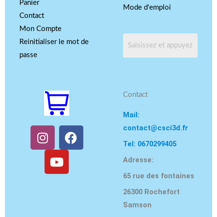
Panier
Mode d'emploi
Contact
Mon Compte
Reinitialiser le mot de
passe
Contact
Mail:
contact@csci3d.fr
I
Y
F
n
o
a
Tel: 0670299405
s
u
c
Adresse:
t
t
e
65 rue des fontaines
a
u
b
g
b
o
26300 Rochefort
r
e
o
Samson
a
k