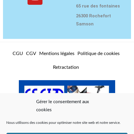
t
t
e
65 rue des fontaines
a
u
b
g
b
o
26300 Rochefort
r
e
o
Samson
a
k
m
CGU
CGV
Mentions légales
Politique de cookies
Retractation
Gérer le consentement aux
cookies
Nous utilisons des cookies pour optimiser notre site web et notre service.