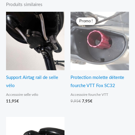
Produits similaires
Le
Le
prix
prix
Promo !
Promo !
initial
actuel
était :
est :
9,95€.
7,95€.
Support Airtag rail de selle
Protection molette détente
vélo
fourche VTT Fox SC32
Accessoire selle vélo
Accessoire fourche VTT
11,95
€
9,95
€
7,95
€