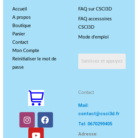
Accueil
FAQ sur CSCI3D
A propos
FAQ accessoires
Boutique
CSCI3D
Panier
Mode d'emploi
Contact
Mon Compte
Reinitialiser le mot de
passe
Contact
Mail:
contact@csci3d.fr
I
Y
F
n
o
a
Tel: 0670299405
s
u
c
Adresse: