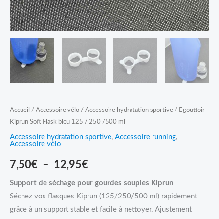
250
/500
ml
Accueil
/
Accessoire vélo
/
Accessoire hydratation sportive
/ Egouttoir
Kiprun Soft Flask bleu 125 / 250 /500 ml
Accessoire hydratation sportive
,
Accessoire running
,
Accessoire vélo
7,50
€
–
12,95
€
Support de séchage pour gourdes souples Kiprun
Séchez vos flasques Kiprun (125/250/500 ml) rapidement
grâce à un support stable et facile à nettoyer. Ajustement