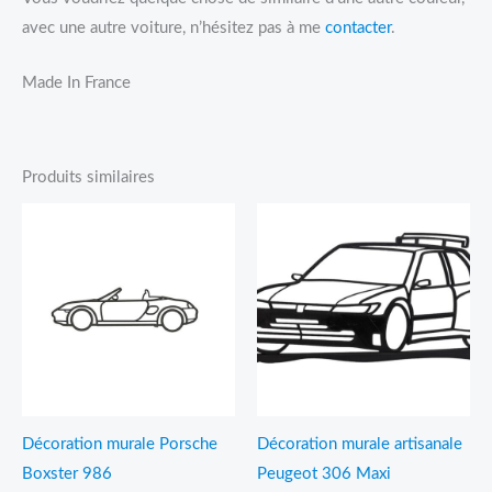
avec une autre voiture, n’hésitez pas à me
contacter
.
Made In France
Produits similaires
Plage
Plage
de
de
prix :
prix :
11,95€
14,95€
à
à
17,95€
22,95€
Décoration murale Porsche
Décoration murale artisanale
Boxster 986
Peugeot 306 Maxi