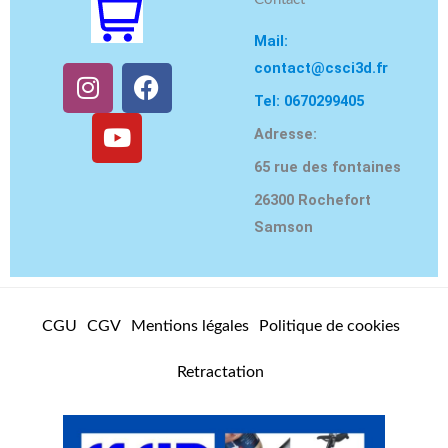
Mail:
contact@csci3d.fr
I
Y
F
n
o
a
Tel: 0670299405
s
u
c
Adresse:
t
t
e
65 rue des fontaines
a
u
b
g
b
o
26300 Rochefort
r
e
o
Samson
a
k
m
CGU
CGV
Mentions légales
Politique de cookies
Retractation