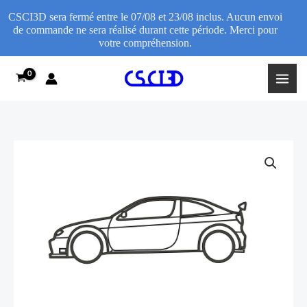
CSCI3D sera fermé entre le 07/08 et 23/08 inclus. Aucun envoi
de commande ne sera réalisé durant cette période. Merci pour
votre compréhension.
Aller
au
contenu
quantité
Plage
de
de
Décoration
murale
prix :
Renault
11,95€
Mégane
Maxi
à
16,95€