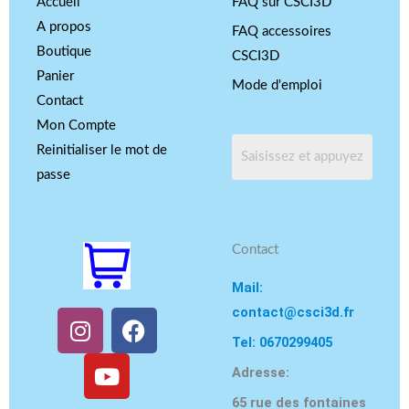
Accueil
FAQ sur CSCI3D
A propos
FAQ accessoires
Boutique
CSCI3D
Panier
Mode d'emploi
Contact
Mon Compte
Reinitialiser le mot de
passe
Contact
Mail:
contact@csci3d.fr
I
Y
F
n
o
a
Tel: 0670299405
s
u
c
Adresse:
t
t
e
65 rue des fontaines