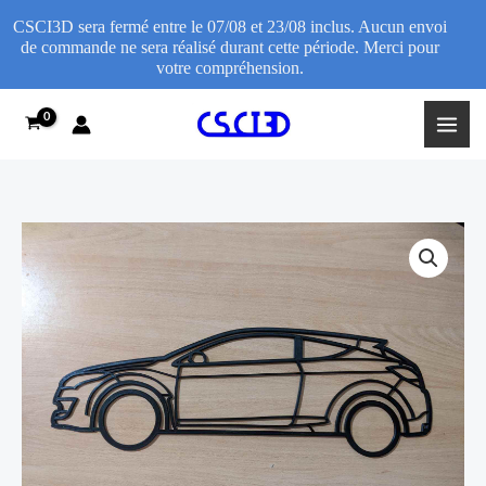
CSCI3D sera fermé entre le 07/08 et 23/08 inclus. Aucun envoi
de commande ne sera réalisé durant cette période. Merci pour
votre compréhension.
Aller
au
contenu
quantité
Plage
de
de
Décoration
murale
prix :
Renault
11,95€
Mégane
3
à
RS
19,95€