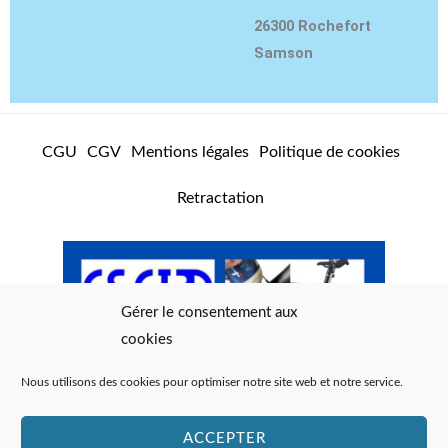
a
u
b
g
b
o
26300 Rochefort
r
e
o
Samson
a
k
m
CGU
CGV
Mentions légales
Politique de cookies
Retractation
Gérer le consentement aux
cookies
Nous utilisons des cookies pour optimiser notre site web et notre service.
ACCEPTER