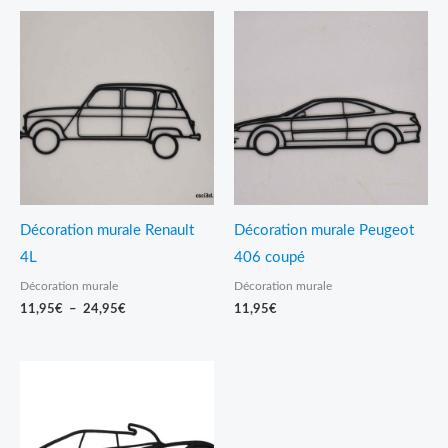
Plage
de
prix :
11,95€
à
24,95€
Décoration murale Renault
Décoration murale Peugeot
4L
406 coupé
Décoration murale
Décoration murale
11,95
€
–
24,95
€
11,95
€
Plage
de
prix :
11,95€
à