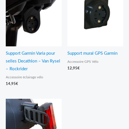
Support Garmin Varia pour
Support mural GPS Garmin
selles Decathlon – Van Rysel
Accessoire GPS Vélo
12,95
€
– Rockrider
Accessoire éclairage vélo
14,95
€
Plage
de
prix :
13,95€
à
19,95€