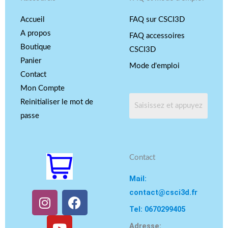
Accueil
FAQ sur CSCI3D
A propos
FAQ accessoires
Boutique
CSCI3D
Panier
Mode d'emploi
Contact
Mon Compte
Reinitialiser le mot de
passe
Contact
Mail:
contact@csci3d.fr
I
Y
F
n
o
a
Tel: 0670299405
s
u
c
Adresse: