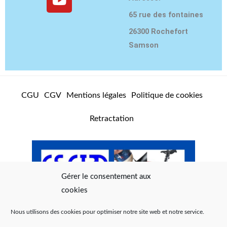
t
t
e
65 rue des fontaines
a
u
b
g
b
o
26300 Rochefort
r
e
o
Samson
a
k
m
CGU
CGV
Mentions légales
Politique de cookies
Retractation
Gérer le consentement aux
cookies
Nous utilisons des cookies pour optimiser notre site web et notre service.