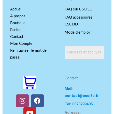
Accueil
FAQ sur CSCI3D
A propos
FAQ accessoires
Boutique
CSCI3D
Panier
Mode d'emploi
Contact
Mon Compte
Reinitialiser le mot de
passe
Contact
Mail:
contact@csci3d.fr
I
Y
F
n
o
a
Tel: 0670299405
s
u
c
Adresse: