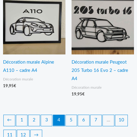
Décoration murale Alpine
Décoration murale Peugeot
A110 – cadre A4
205 Turbo 16 Evo 2 – cadre
A4
Décoration murale
19,95
€
Décoration murale
19,95
€
←
1
2
3
4
5
6
7
…
10
11
12
→