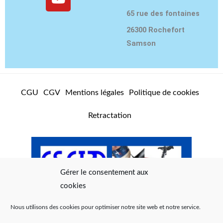
t
t
e
65 rue des fontaines
a
u
b
g
b
o
26300 Rochefort
r
e
o
Samson
a
k
m
CGU
CGV
Mentions légales
Politique de cookies
Retractation
Gérer le consentement aux
cookies
Nous utilisons des cookies pour optimiser notre site web et notre service.