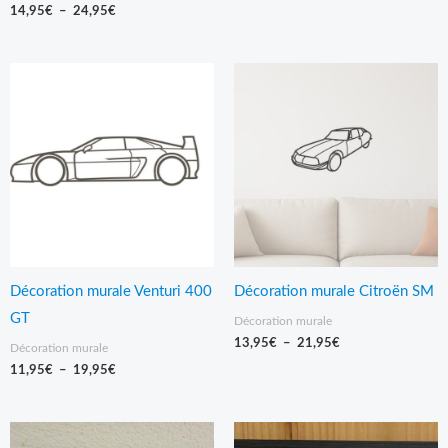
14,95
€
–
24,95
€
Plage
Plage
de
de
prix :
prix :
11,95€
13,95€
à
à
19,95€
21,95€
Décoration murale Venturi 400
Décoration murale Citroën SM
GT
Décoration murale
13,95
€
–
21,95
€
Décoration murale
11,95
€
–
19,95
€