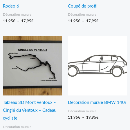
Rodeo 6
Coupé de profil
Décoration murale
Décoration murale
11,95
€
–
17,95
€
11,95
€
–
17,95
€
Plage
Plage
de
de
prix :
prix :
14,95€
11,95€
à
à
24,95€
19,95€
Tableau 3D Mont Ventoux –
Décoration murale BMW 140i
Cinglé du Ventoux – Cadeau
Décoration murale
11,95
€
–
19,95
€
cycliste
Décoration murale