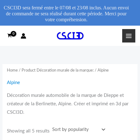
CSCI3D sera fermé entre le 07/08 et 23/08 inclus. Aucun envoi
de commande ne sera réalisé durant cette période. Merci pour
votre compréhension.
Sorted
D
Skip
by
é
popularity
to
c
content
o
r
a
t
Home
/ Product Décoration murale de la marque: / Alpine
i
o
Alpine
n
m
Décoration murale automobile de la marque de Dieppe et
u
créateur de la Berlinette, Alpine. Créer et imprimé en 3d par
r
a
CSCI3D.
l
e
d
Showing all 5 results
e