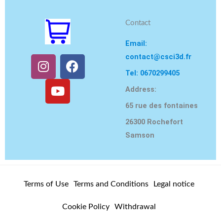
Contact
Email:
contact@csci3d.fr
I
Y
F
n
o
a
Tel: 0670299405
s
u
c
Address:
t
T
e
65 rue des fontaines
a
u
b
g
b
o
26300 Rochefort
r
e
o
Samson
a
k
m
Terms of Use
Terms and Conditions
Legal notice
Cookie Policy
Withdrawal