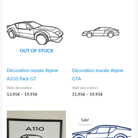
l
Price
Price
a
range:
range:
m
13,95€
11,95€
a
through
through
r
19,95€
19,95€
q
u
e
:
OUT OF STOCK
Décoration murale Alpine
Décoration murale Alpine
A310 Pack GT
GTA
Wall decoration
Wall decoration
13,95
€
–
19,95
€
11,95
€
–
19,95
€
Price
range:
Sale!
7,95€
through
18,95€