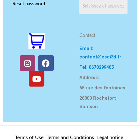
Reset password
Contact
Email:
contact@csci3d.fr
I
Y
F
n
o
a
Tel: 0670299405
s
u
c
Address:
t
T
e
65 rue des fontaines
a
u
b
g
b
o
26300 Rochefort
r
e
o
Samson
a
k
m
Terms of Use
Terms and Conditions
Legal notice