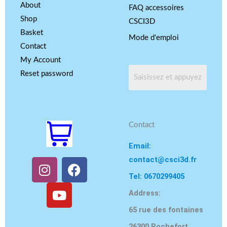
About
FAQ accessoires
Shop
CSCI3D
Basket
Mode d'emploi
Contact
My Account
Reset password
Contact
Email:
contact@csci3d.fr
I
Y
F
n
o
a
Tel: 0670299405
s
u
c
Address:
t
T
e
65 rue des fontaines
a
u
b
g
b
o
26300 Rochefort