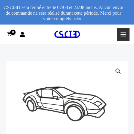
CSCI3D sera fermé entre le 07/08 et 23/08 inclus. Aucun envoi
de commande ne sera réalisé durant cette période. Merci pour
votre compréhension.
Skip
to
content
Décoration
Price
murale
range:
Alpine
A310
13,95€
Pack
through
GT
quantity
19,95€