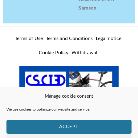
r
e
o
Samson
a
k
m
Terms of Use
Terms and Conditions
Legal notice
Cookie Policy
Withdrawal
Manage cookie consent
We use cookies to optimize our website and service.
ACCEPT