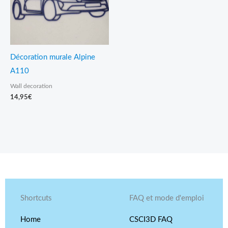
Décoration murale Alpine
A110
Wall decoration
14,95
€
Shortcuts
FAQ et mode d'emploi
Home
CSCI3D FAQ