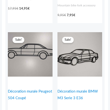
Mountain bike fork accessory
17,95
€
14,95
€
9,95
€
7,95
€
Price
Price
range:
range:
Sale!
Sale!
11,95€
11,95€
through
through
16,95€
22,95€
Décoration murale Peugeot
Décoration murale BMW
504 Coupé
M3 Serie 3 E36