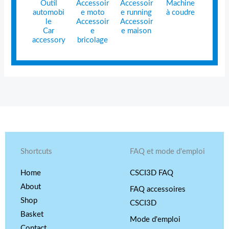
Outil
Accessoir
Accessoir
Machine
automobi
e moto
e running
à coudre
le
Accessoir
Accessoir
Car
e
e maison
accessory
bricolage
Shortcuts
FAQ et mode d'emploi
Home
CSCI3D FAQ
About
FAQ accessoires
Shop
CSCI3D
Basket
Mode d'emploi
Contact