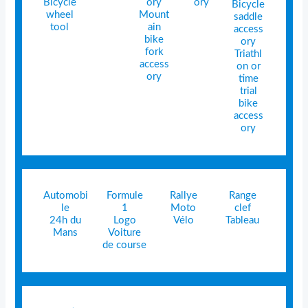
Bicycle
ory
ory
Bicycle
wheel
Mount
saddle
tool
ain
access
bike
ory
fork
Triathl
access
on or
ory
time
trial
bike
access
ory
Automobi
Formule
Rallye
Range
le
1
Moto
clef
24h du
Logo
Vélo
Tableau
Mans
Voiture
de course