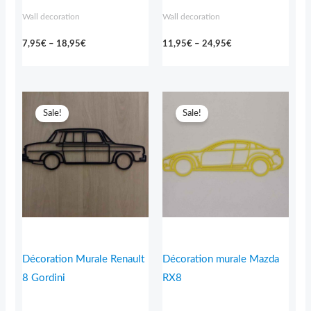
Wall decoration
Wall decoration
7,95
€
–
18,95
€
11,95
€
–
24,95
€
Price
Price
range:
range:
Sale!
Sale!
11,95€
7,95€
through
through
19,95€
19,95€
Décoration Murale Renault
Décoration murale Mazda
8 Gordini
RX8