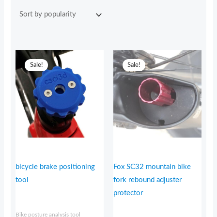
popularity
Original
Current
Original
Current
price
price
price
price
Sale!
Sale!
was:
is:
was:
is:
17,95€.
14,95€.
9,95€.
7,95€.
bicycle brake positioning
Fox SC32 mountain bike
tool
fork rebound adjuster
protector
Bike posture analysis tool