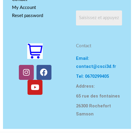
My Account
Reset password
Contact
Email:
contact@csci3d.fr
I
Y
F
n
o
a
Tel: 0670299405
s
u
c
Address:
t
T
e
65 rue des fontaines
a
u
b
g
b
o
26300 Rochefort
r
e
o
Samson
a
k
m