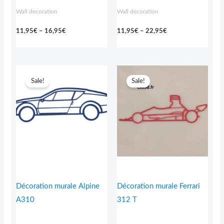
Wall decoration
Wall decoration
11,95
€
–
16,95
€
11,95
€
–
22,95
€
Price
Price
range:
range:
Sale!
Sale!
7,95€
11,95€
through
through
18,95€
24,95€
Décoration murale Alpine
Décoration murale Ferrari
A310
312 T