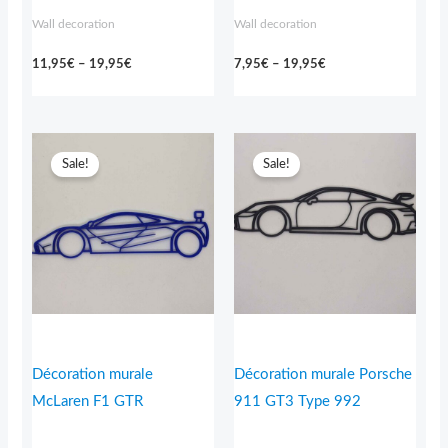
Wall decoration
Wall decoration
11,95
€
–
19,95
€
7,95
€
–
19,95
€
Price
Price
range:
range:
Sale!
Sale!
8,95€
11,95€
through
through
29,95€
17,95€
Décoration murale
Décoration murale Porsche
McLaren F1 GTR
911 GT3 Type 992