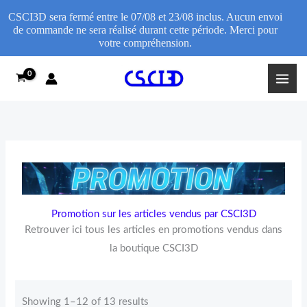
CSCI3D sera fermé entre le 07/08 et 23/08 inclus. Aucun envoi
de commande ne sera réalisé durant cette période. Merci pour
votre compréhension.
Skip
to
content
Promotion sur les articles vendus par CSCI3D
Retrouver ici tous les articles en promotions vendus dans
la boutique CSCI3D
Sorted
by
Showing 1–12 of 13 results