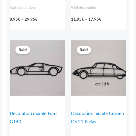
Wall decoration
Wall decoration
8,95
€
–
29,95
€
11,95
€
–
17,95
€
Price
Price
range:
range:
Sale!
Sale!
11,95€
11,95€
through
through
17,95€
17,95€
Décoration murale Ford
Décoration murale Citroën
GT40
DS 21 Pallas