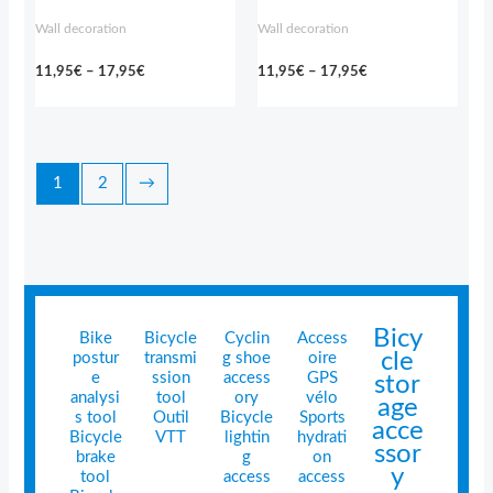
Wall decoration
Wall decoration
11,95
€
–
17,95
€
11,95
€
–
17,95
€
1
2
→
Bicy
Bike
Bicycle
Cyclin
Access
cle
postur
transmi
g shoe
oire
e
ssion
access
GPS
stor
analysi
tool
ory
vélo
age
s tool
Outil
Bicycle
Sports
acce
Bicycle
VTT
lightin
hydrati
ssor
brake
g
on
y
tool
access
access