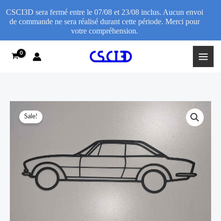
CSCI3D sera fermé entre le 07/08 et 23/08 inclus. Aucun envoi
de commande ne sera réalisé durant cette période. Merci pour
votre compréhension.
Skip
to
content
Décoration
Price
Sale!
murale
range:
Peugeot
504
11,95€
Coupé
through
quantity
16,95€