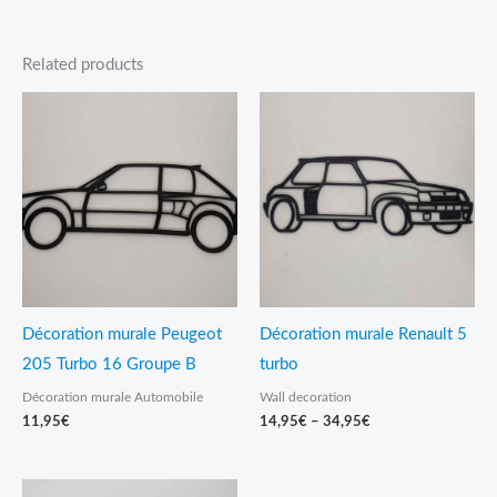
Related products
Price
range:
14,95€
through
34,95€
Décoration murale Peugeot
Décoration murale Renault 5
205 Turbo 16 Groupe B
turbo
Décoration murale Automobile
Wall decoration
11,95
€
14,95
€
–
34,95
€