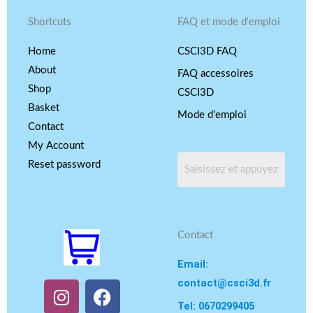
Shortcuts
FAQ et mode d'emploi
Home
CSCI3D FAQ
About
FAQ accessoires
Shop
CSCI3D
Basket
Mode d'emploi
Contact
My Account
Reset password
Contact
Email:
contact@csci3d.fr
I
Y
F
n
o
a
Tel: 0670299405