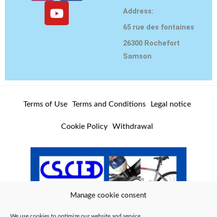
s
u
c
Address:
t
T
e
65 rue des fontaines
a
u
b
g
b
o
26300 Rochefort
r
e
o
Samson
a
k
m
Terms of Use
Terms and Conditions
Legal notice
Cookie Policy
Withdrawal
Manage cookie consent
We use cookies to optimize our website and service.