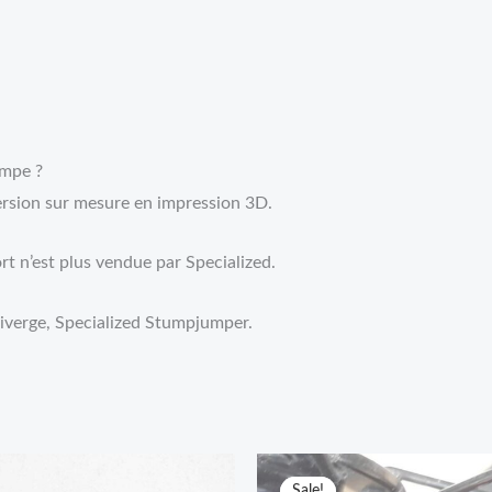
ampe ?
version sur mesure en impression 3D.
rt n’est plus vendue par Specialized.
 Diverge, Specialized Stumpjumper.
Price
Original
Current
range:
price
price
Sale!
Sale!