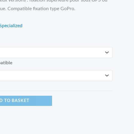
eux versions : fixation supérieure pour sous GPS ou
que. Compatible fixation type GoPro.
Specialized
atible
D TO BASKET