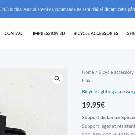
3/08 inclus. Aucun envoi de commande ne sera réalisé durant cette pé
CONTACT
IMPRESSION 3D
BICYCLE ACCESSORIES
SH
Support
Home
/
Bicycle accessory
Flux
lampe
Specialized
Bicycle lighting accessor
Flux
19,95
€
quantity
Support de lampe Specia
Support léger et résistan