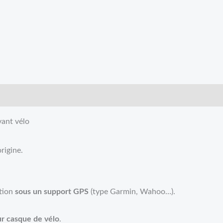
vant vélo
rigine.
ation
sous un support GPS
(type Garmin, Wahoo…).
ur casque de vélo
.