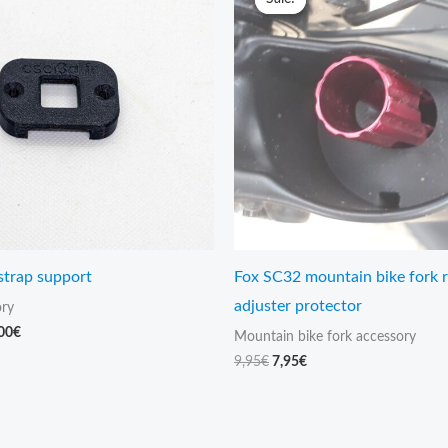
7,00€
was:
is:
through
9,95€.
7,95€.
25,00€
strap support
Fox SC32 mountain bike fork 
adjuster protector
ory
00
€
Mountain bike fork accessory
9,95
€
7,95
€