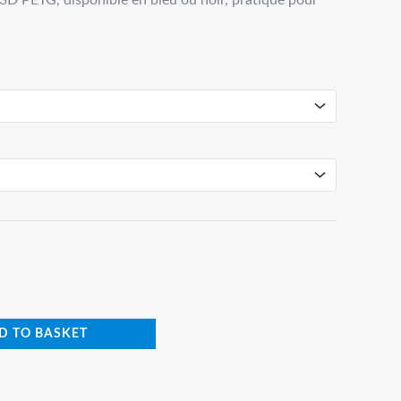
 3D PETG, disponible en bleu ou noir, pratique pour
D TO BASKET