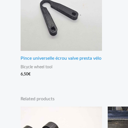
Pince universelle écrou valve presta vélo
Bicycle wheel tool
6,50
€
Related products
Price
range:
9,95€
through