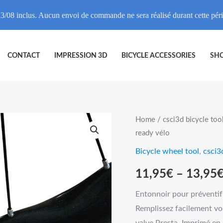
3/08 inclus. Aucun envoi de commande ne sera réalisé durant cette pé
CONTACT
IMPRESSION 3D
BICYCLE ACCESSORIES
SH
Entonnoir
Home
/
csci3d bicycle too
ready vélo
préventif
tubeless
Bicycle wheel tool
,
csci3
ready
11,95
€
–
13,95
vélo
quantity
Entonnoir pour préventif
Remplissez facilement vos