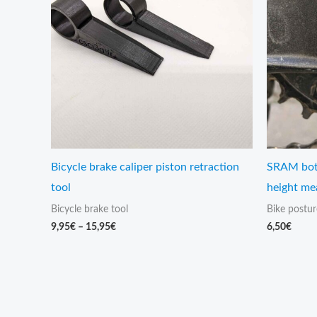
15,95€
Bicycle brake caliper piston retraction
SRAM bott
tool
height me
Bicycle brake tool
Bike postur
9,95
€
–
15,95
€
6,50
€