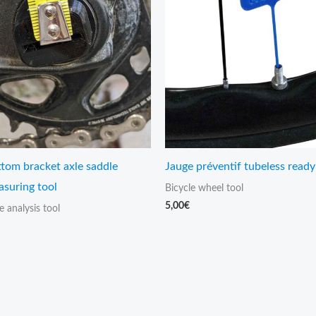
om bracket axle saddle
Jauge préventif tubeless ready
asuring tool
Bicycle wheel tool
5,00
€
e analysis tool