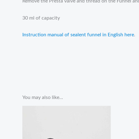
Remove the Presta valve and thread on the Funnel and
30 ml of capacity
Instruction manual of sealent funnel in English here
.
You may also like…