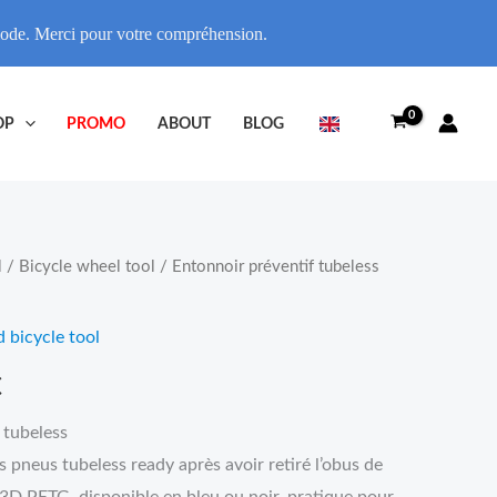
riode. Merci pour votre compréhension.
OP
PROMO
ABOUT
BLOG
l
/
Bicycle wheel tool
/ Entonnoir préventif tubeless
Price
range:
d bicycle tool
11,95€
€
through
 tubeless
 pneus tubeless ready après avoir retiré l’obus de
13,95€