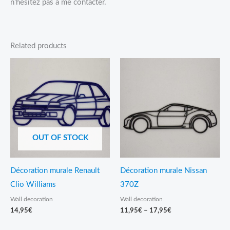
n’hésitez pas à me contacter.
Related products
Price
range:
11,95€
through
17,95€
OUT OF STOCK
Décoration murale Renault
Décoration murale Nissan
Clio Williams
370Z
Wall decoration
Wall decoration
14,95
€
11,95
€
–
17,95
€