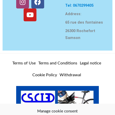
n
o
a
Tel: 0670299405
s
u
c
Address:
t
T
e
65 rue des fontaines
a
u
b
g
b
o
26300 Rochefort
r
e
o
Samson
a
k
m
Terms of Use
Terms and Conditions
Legal notice
Cookie Policy
Withdrawal
Manage cookie consent