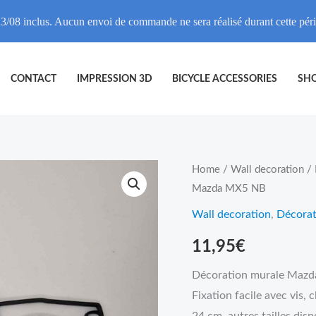
3/08 inclus. Aucun envoi de commande ne sera réalisé durant cette pé
CONTACT
IMPRESSION 3D
BICYCLE ACCESSORIES
SH
Décoration
Home
/
Wall decoration
/
Mazda MX5 NB
murale
Mazda
Wall decoration
,
Décorat
MX5
11,95
€
NB
quantity
Décoration murale Mazda
Fixation facile avec vis, 