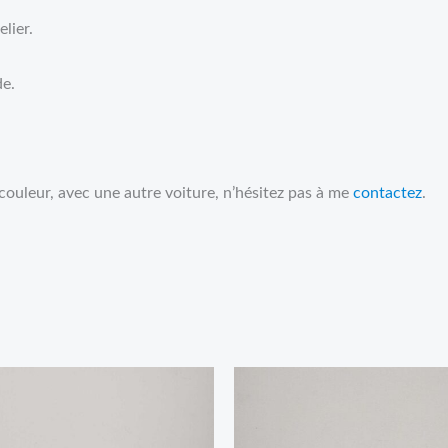
lier.
de.
couleur, avec une autre voiture, n’hésitez pas à me
contactez
.
Price
range:
11,95€
through
17,95€