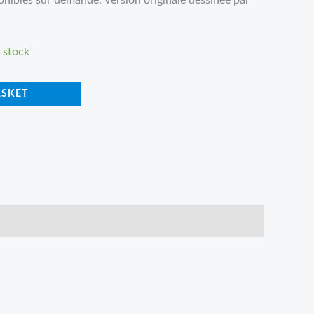
ponibles sur demande. Version originale dessinée par
n stock
ASKET