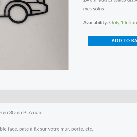
24 cm, autres tailles dis
mes soins.
Availability:
Only 1 left i
ADD TO B
 en 3D en PLA noir.
le face, pate à fix sur votre mur, porte, etc..