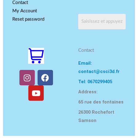
Contact
My Account
Reset password
Contact
Email:
contact@csci3d.fr
I
Y
F
n
o
a
Tel: 0670299405
s
u
c
Address:
t
T
e
65 rue des fontaines
a
u
b
g
b
o
26300 Rochefort
r
e
o
Samson
a
k
m