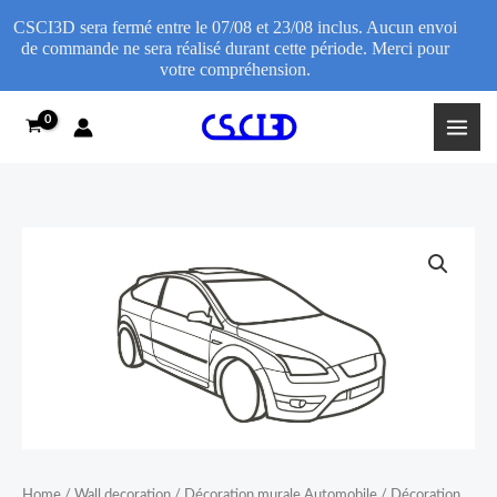
CSCI3D sera fermé entre le 07/08 et 23/08 inclus. Aucun envoi
de commande ne sera réalisé durant cette période. Merci pour
votre compréhension.
Skip
to
content
Décoration
Price
murale
range:
Ford
Focus
13,95€
ST
through
Mk2
quantity
17,95€
Home
/
Wall decoration
/
Décoration murale Automobile
/ Décoration