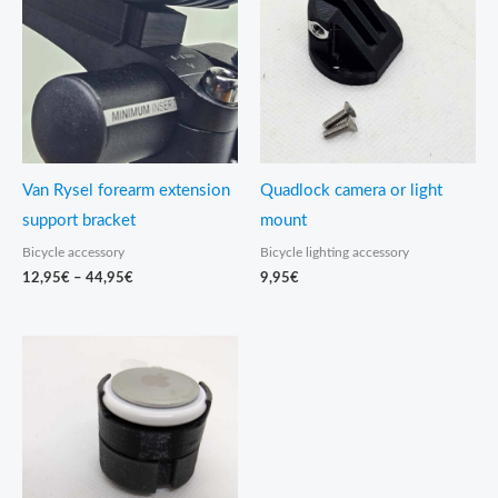
through
44,95€
Van Rysel forearm extension
Quadlock camera or light
support bracket
mount
Bicycle accessory
Bicycle lighting accessory
12,95
€
–
44,95
€
9,95
€