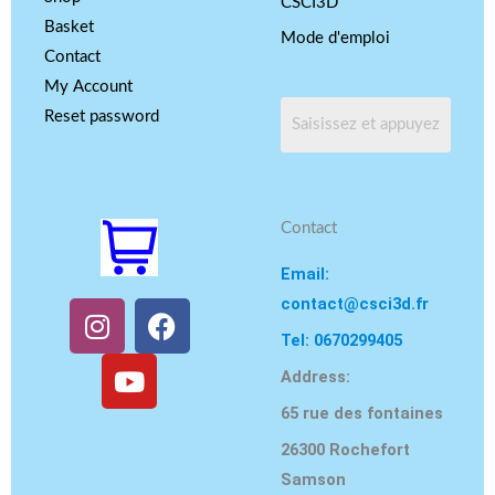
CSCI3D
Basket
Mode d'emploi
Contact
My Account
Reset password
Contact
Email:
contact@csci3d.fr
I
Y
F
n
o
a
Tel: 0670299405
s
u
c
Address:
t
T
e
65 rue des fontaines
a
u
b
g
b
o
26300 Rochefort
r
e
o
Samson