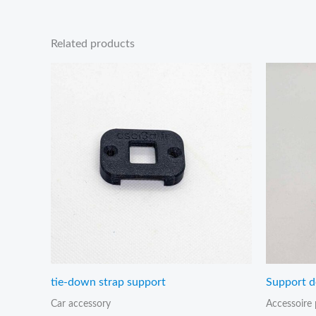
Related products
Price
range:
7,00€
through
25,00€
tie-down strap support
Support d
Car accessory
Accessoire