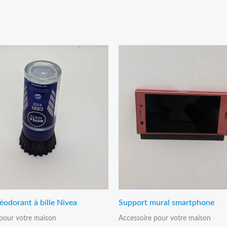
Price
range:
9,95€
through
10,95€
éodorant à bille Nivea
Support mural smartphone
 pour votre maison
Accessoire pour votre maison