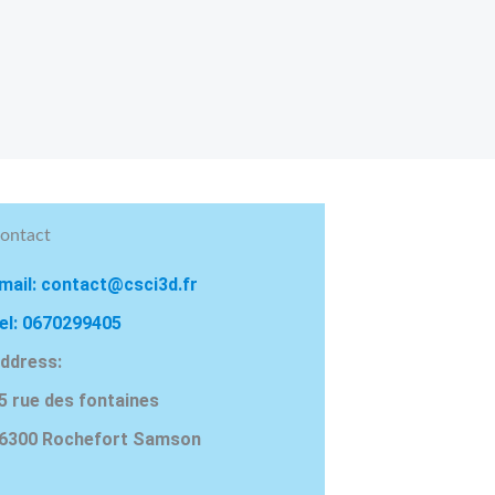
ontact
mail: contact@csci3d.fr
el: 0670299405
ddress:
5 rue des fontaines
6300 Rochefort Samson