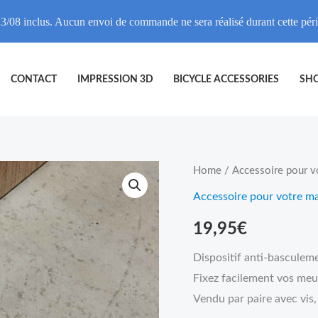
3/08 inclus. Aucun envoi de commande ne sera réalisé durant cette pé
CONTACT
IMPRESSION 3D
BICYCLE ACCESSORIES
SH
Anti
Home
/
Accessoire pour v
basculement
Accessoire pour votre m
meuble
19,95
€
quantity
Dispositif anti-basculem
Fixez facilement vos meub
Vendu par paire avec vis