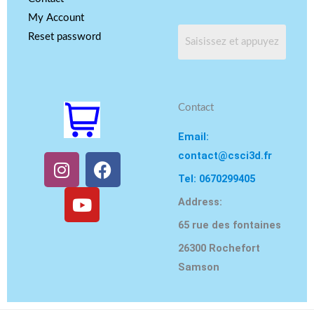
My Account
Reset password
Contact
Email:
contact@csci3d.fr
I
Y
F
n
o
a
Tel: 0670299405
s
u
c
Address:
t
T
e
65 rue des fontaines
a
u
b
g
b
o
26300 Rochefort
r
e
o
Samson
a
k
m