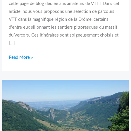
cette page de blog dédiée aux amateurs de VTT ! Dans cet
article, nous vous proposons une sélection de parcours
VTT dans la magnifique région de la Drôme, certains
d’entre eux sillonnant les sentiers pittoresques du massif
du Vercors. Ces itinéraires sont soigneusement choisis et
[…]
Read More »
Col
cyclisme
proche
de
Romans
sur
Isère