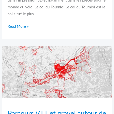
dans l’impression 3D et notamment dans les pièces pour le
monde du vélo. Le col du Tourniol Le col du Tourniol est le
col situé le plus
Read More »
Parcours
VTT
et
gravel
autour
de
Blois
et
dans
le
Parcours VTT et gravel autour de