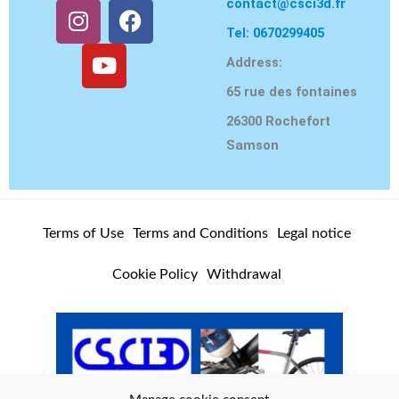
contact@csci3d.fr
I
Y
F
n
o
a
Tel: 0670299405
s
u
c
Address:
t
T
e
65 rue des fontaines
a
u
b
g
b
o
26300 Rochefort
r
e
o
Samson
a
k
m
Terms of Use
Terms and Conditions
Legal notice
Cookie Policy
Withdrawal