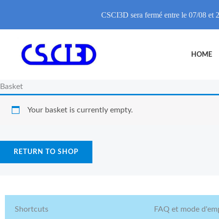
CSCI3D sera fermé entre le 07/08 et 2
Skip
to
HOME
content
Basket
Your basket is currently empty.
RETURN TO SHOP
Shortcuts
FAQ et mode d'emp